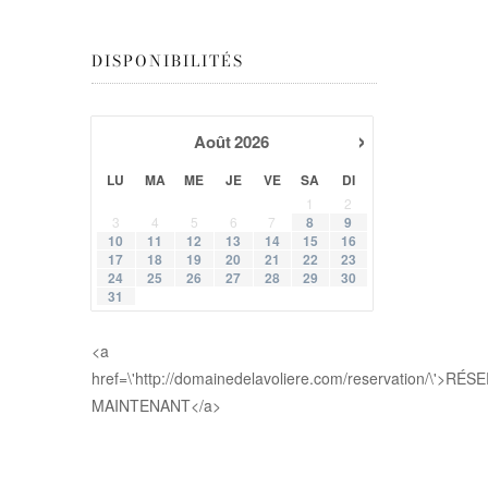
DISPONIBILITÉS
›
Août
2026
LU
MA
ME
JE
VE
SA
DI
1
2
3
4
5
6
7
8
9
10
11
12
13
14
15
16
17
18
19
20
21
22
23
24
25
26
27
28
29
30
31
<a
href=\'http://domainedelavoliere.com/reservation/\'>RÉ
MAINTENANT</a>