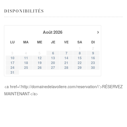
DISPONIBILITÉS
›
Août
2026
LU
MA
ME
JE
VE
SA
DI
1
2
3
4
5
6
7
8
9
10
11
12
13
14
15
16
17
18
19
20
21
22
23
24
25
26
27
28
29
30
31
<a href=\'http://domainedelavoliere.com/reservation/\'>RÉSERVEZ
MAINTENANT</a>