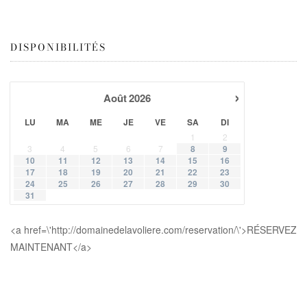
DISPONIBILITÉS
›
Août
2026
LU
MA
ME
JE
VE
SA
DI
1
2
3
4
5
6
7
8
9
10
11
12
13
14
15
16
17
18
19
20
21
22
23
24
25
26
27
28
29
30
31
<a href=\'http://domainedelavoliere.com/reservation/\'>RÉSERVEZ
MAINTENANT</a>