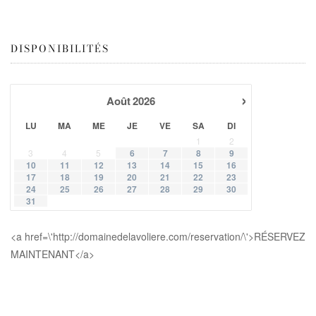
DISPONIBILITÉS
›
Août
2026
LU
MA
ME
JE
VE
SA
DI
1
2
3
4
5
6
7
8
9
10
11
12
13
14
15
16
17
18
19
20
21
22
23
24
25
26
27
28
29
30
31
<a href=\'http://domainedelavoliere.com/reservation/\'>RÉSERVEZ
MAINTENANT</a>