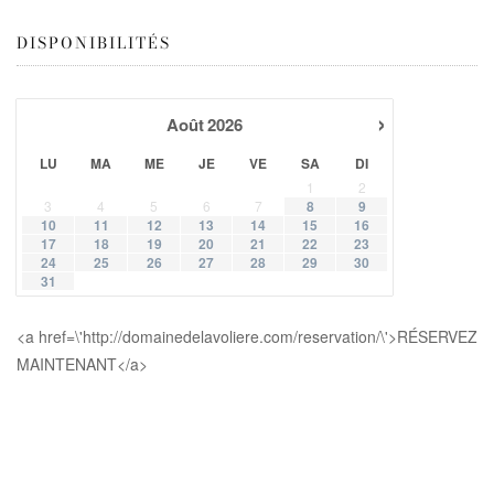
DISPONIBILITÉS
›
Août
2026
LU
MA
ME
JE
VE
SA
DI
1
2
3
4
5
6
7
8
9
10
11
12
13
14
15
16
17
18
19
20
21
22
23
24
25
26
27
28
29
30
31
<a href=\'http://domainedelavoliere.com/reservation/\'>RÉSERVEZ
MAINTENANT</a>