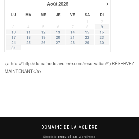
›
Août
2026
LU
MA
ME
JE
VE
SA
DI
1
2
3
4
5
6
7
8
9
10
11
12
13
14
15
16
17
18
19
20
21
22
23
24
25
26
27
28
29
30
31
<a href=\'http://domainedelavoliere.com/reservation/\'>RÉSERVEZ
MAINTENANT</a>
DOMAINE DE LA VOLIÈRE
ShopIsle
propulsé par
WordPress