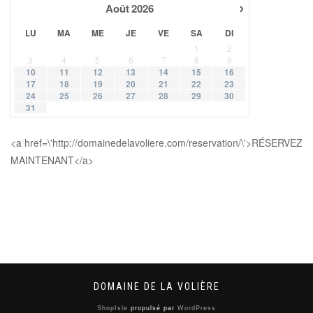
›
Août
2026
LU
MA
ME
JE
VE
SA
DI
1
2
3
4
5
6
7
8
9
10
11
12
13
14
15
16
17
18
19
20
21
22
23
24
25
26
27
28
29
30
31
<a href=\'http://domainedelavoliere.com/reservation/\'>RÉSERVEZ
MAINTENANT</a>
DOMAINE DE LA VOLIÈRE
ShopIsle
propulsé par
WordPress