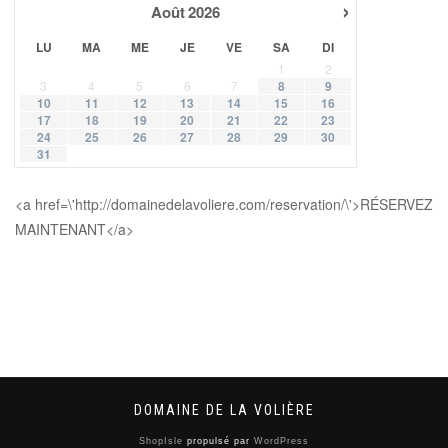
›
Août
2026
LU
MA
ME
JE
VE
SA
DI
1
2
3
4
5
6
7
8
9
10
11
12
13
14
15
16
17
18
19
20
21
22
23
24
25
26
27
28
29
30
31
<a href=\'http://domainedelavoliere.com/reservation/\'>RÉSERVEZ
MAINTENANT</a>
DOMAINE DE LA VOLIÈRE
ShopIsle
propulsé par
WordPress