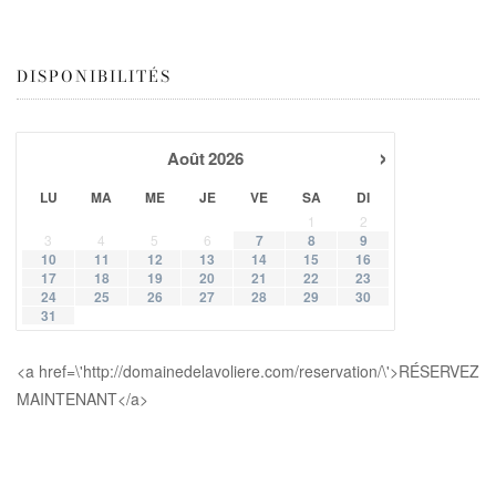
DISPONIBILITÉS
›
Août
2026
LU
MA
ME
JE
VE
SA
DI
1
2
3
4
5
6
7
8
9
10
11
12
13
14
15
16
17
18
19
20
21
22
23
24
25
26
27
28
29
30
31
<a href=\'http://domainedelavoliere.com/reservation/\'>RÉSERVEZ
MAINTENANT</a>