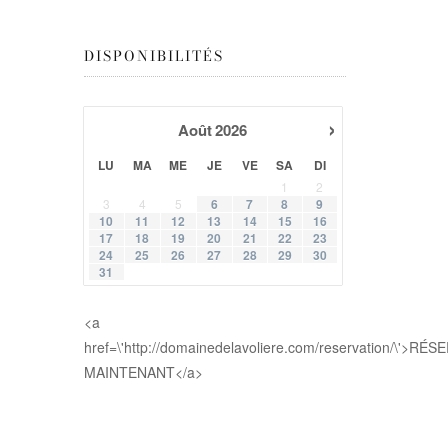
DISPONIBILITÉS
›
Août
2026
LU
MA
ME
JE
VE
SA
DI
1
2
3
4
5
6
7
8
9
10
11
12
13
14
15
16
17
18
19
20
21
22
23
24
25
26
27
28
29
30
31
<a
href=\'http://domainedelavoliere.com/reservation/\'>RÉ
MAINTENANT</a>