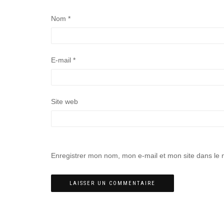
Nom
*
E-mail
*
Site web
Enregistrer mon nom, mon e-mail et mon site dans le