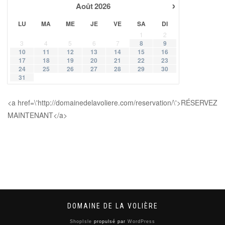
›
Août
2026
LU
MA
ME
JE
VE
SA
DI
1
2
3
4
5
6
7
8
9
10
11
12
13
14
15
16
17
18
19
20
21
22
23
24
25
26
27
28
29
30
31
<a href=\'http://domainedelavoliere.com/reservation/\'>RÉSERVEZ
MAINTENANT</a>
DOMAINE DE LA VOLIÈRE
ShopIsle
propulsé par
WordPress