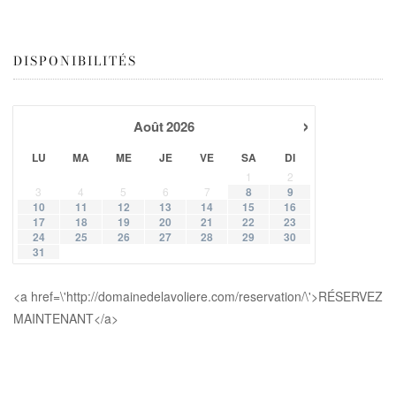
DISPONIBILITÉS
›
Août
2026
LU
MA
ME
JE
VE
SA
DI
1
2
3
4
5
6
7
8
9
10
11
12
13
14
15
16
17
18
19
20
21
22
23
24
25
26
27
28
29
30
31
<a href=\'http://domainedelavoliere.com/reservation/\'>RÉSERVEZ
MAINTENANT</a>