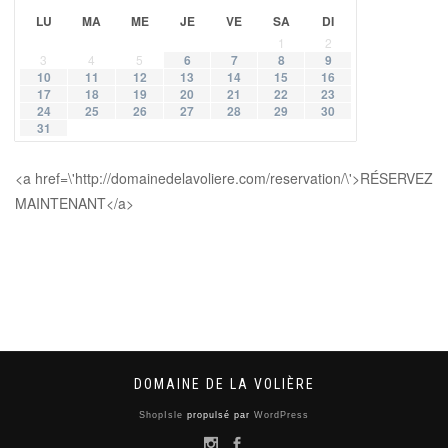
LU
MA
ME
JE
VE
SA
DI
1
2
3
4
5
6
7
8
9
10
11
12
13
14
15
16
17
18
19
20
21
22
23
24
25
26
27
28
29
30
31
<a href=\'http://domainedelavoliere.com/reservation/\'>RÉSERVEZ
MAINTENANT</a>
DOMAINE DE LA VOLIÈRE
ShopIsle
propulsé par
WordPress