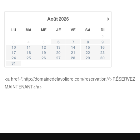
›
Août
2026
LU
MA
ME
JE
VE
SA
DI
1
2
3
4
5
6
7
8
9
10
11
12
13
14
15
16
17
18
19
20
21
22
23
24
25
26
27
28
29
30
31
<a href=\'http://domainedelavoliere.com/reservation/\'>RÉSERVEZ
MAINTENANT</a>