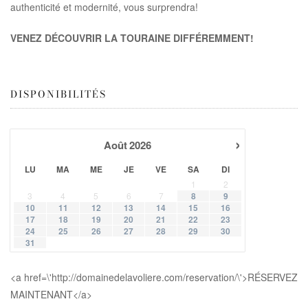
authenticité et modernité, vous surprendra!
VENEZ DÉCOUVRIR LA TOURAINE DIFFÉREMMENT!
DISPONIBILITÉS
›
Août
2026
LU
MA
ME
JE
VE
SA
DI
1
2
3
4
5
6
7
8
9
10
11
12
13
14
15
16
17
18
19
20
21
22
23
24
25
26
27
28
29
30
31
<a href=\'http://domainedelavoliere.com/reservation/\'>RÉSERVEZ
MAINTENANT</a>