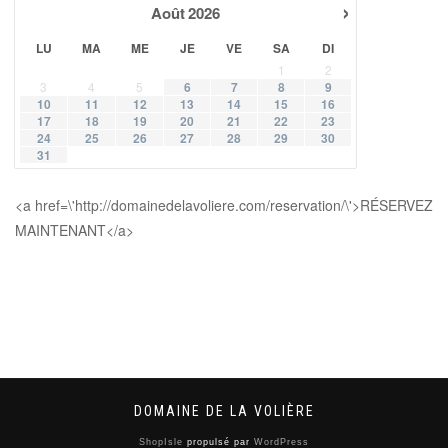
›
Août
2026
LU
MA
ME
JE
VE
SA
DI
1
2
3
4
5
6
7
8
9
10
11
12
13
14
15
16
17
18
19
20
21
22
23
24
25
26
27
28
29
30
31
<a href=\'http://domainedelavoliere.com/reservation/\'>RÉSERVEZ
MAINTENANT</a>
DOMAINE DE LA VOLIÈRE
ShopIsle
propulsé par
WordPress