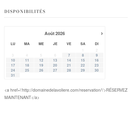
DISPONIBILITÉS
›
Août
2026
LU
MA
ME
JE
VE
SA
DI
1
2
3
4
5
6
7
8
9
10
11
12
13
14
15
16
17
18
19
20
21
22
23
24
25
26
27
28
29
30
31
<a href=\'http://domainedelavoliere.com/reservation/\'>RÉSERVEZ
MAINTENANT</a>