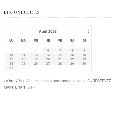
DISPONIBILITÉS
›
Août
2026
LU
MA
ME
JE
VE
SA
DI
1
2
3
4
5
6
7
8
9
10
11
12
13
14
15
16
17
18
19
20
21
22
23
24
25
26
27
28
29
30
31
<a href=\'http://domainedelavoliere.com/reservation/\'>RÉSERVEZ
MAINTENANT</a>