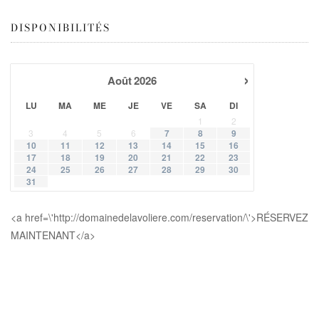
DISPONIBILITÉS
›
Août
2026
LU
MA
ME
JE
VE
SA
DI
1
2
3
4
5
6
7
8
9
10
11
12
13
14
15
16
17
18
19
20
21
22
23
24
25
26
27
28
29
30
31
<a href=\'http://domainedelavoliere.com/reservation/\'>RÉSERVEZ
MAINTENANT</a>