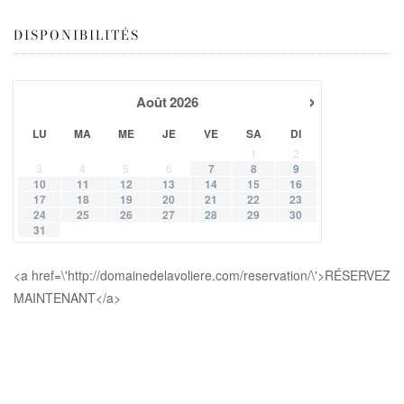
DISPONIBILITÉS
›
Août
2026
LU
MA
ME
JE
VE
SA
DI
1
2
3
4
5
6
7
8
9
10
11
12
13
14
15
16
17
18
19
20
21
22
23
24
25
26
27
28
29
30
31
<a href=\'http://domainedelavoliere.com/reservation/\'>RÉSERVEZ
MAINTENANT</a>