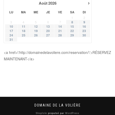
›
Août
2026
LU
MA
ME
JE
VE
SA
DI
1
2
3
4
5
6
7
8
9
10
11
12
13
14
15
16
17
18
19
20
21
22
23
24
25
26
27
28
29
30
31
<a href=\'http://domainedelavoliere.com/reservation/\'>RÉSERVEZ
MAINTENANT</a>
DOMAINE DE LA VOLIÈRE
ShopIsle
propulsé par
WordPress