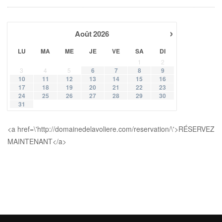
›
Août
2026
LU
MA
ME
JE
VE
SA
DI
1
2
3
4
5
6
7
8
9
10
11
12
13
14
15
16
17
18
19
20
21
22
23
24
25
26
27
28
29
30
31
<a href=\'http://domainedelavoliere.com/reservation/\'>RÉSERVEZ
MAINTENANT</a>