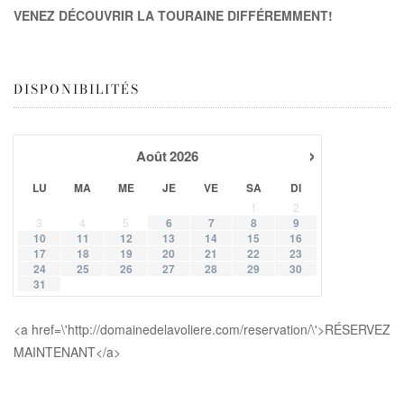
VENEZ DÉCOUVRIR LA TOURAINE DIFFÉREMMENT!
DISPONIBILITÉS
›
Août
2026
LU
MA
ME
JE
VE
SA
DI
1
2
3
4
5
6
7
8
9
10
11
12
13
14
15
16
17
18
19
20
21
22
23
24
25
26
27
28
29
30
31
<a href=\'http://domainedelavoliere.com/reservation/\'>RÉSERVEZ
MAINTENANT</a>