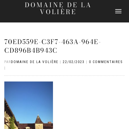
DOMAINE DE LA
VOLIÈRE
DÉPLIER
LA
NAVIGATI
70ED559E-C3F7-463A-964E-
CD896B4B943C
PAR
DOMAINE DE LA VOLIÈRE
|
22/02/2023
|
0 COMMENTAIRES
|