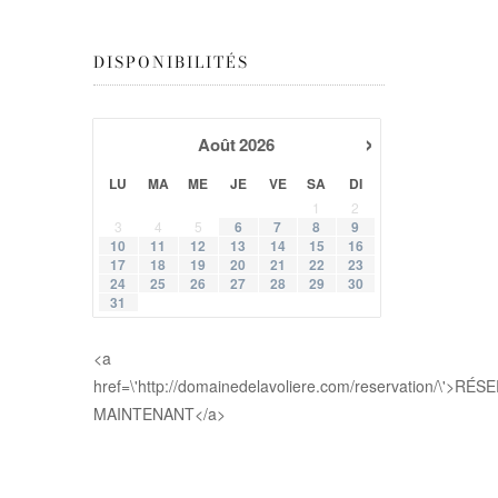
DISPONIBILITÉS
›
Août
2026
LU
MA
ME
JE
VE
SA
DI
1
2
3
4
5
6
7
8
9
10
11
12
13
14
15
16
17
18
19
20
21
22
23
24
25
26
27
28
29
30
31
<a
href=\'http://domainedelavoliere.com/reservation/\'>RÉ
MAINTENANT</a>