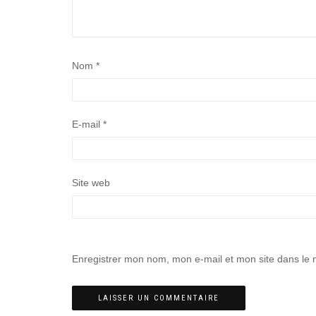
Nom
*
E-mail
*
Site web
Enregistrer mon nom, mon e-mail et mon site dans le