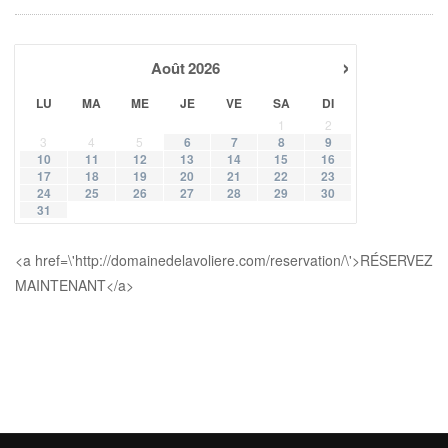
›
Août
2026
LU
MA
ME
JE
VE
SA
DI
1
2
3
4
5
6
7
8
9
10
11
12
13
14
15
16
17
18
19
20
21
22
23
24
25
26
27
28
29
30
31
<a href=\'http://domainedelavoliere.com/reservation/\'>RÉSERVEZ
MAINTENANT</a>