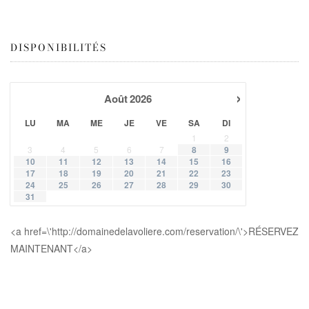
DISPONIBILITÉS
›
Août
2026
LU
MA
ME
JE
VE
SA
DI
1
2
3
4
5
6
7
8
9
10
11
12
13
14
15
16
17
18
19
20
21
22
23
24
25
26
27
28
29
30
31
<a href=\'http://domainedelavoliere.com/reservation/\'>RÉSERVEZ
MAINTENANT</a>