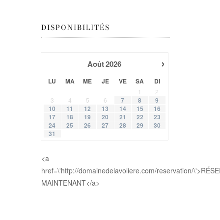
DISPONIBILITÉS
›
Août
2026
LU
MA
ME
JE
VE
SA
DI
1
2
3
4
5
6
7
8
9
10
11
12
13
14
15
16
17
18
19
20
21
22
23
24
25
26
27
28
29
30
31
<a
href=\'http://domainedelavoliere.com/reservation/\'>RÉ
MAINTENANT</a>