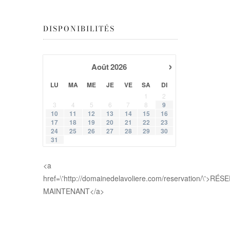
DISPONIBILITÉS
›
Août
2026
LU
MA
ME
JE
VE
SA
DI
1
2
3
4
5
6
7
8
9
10
11
12
13
14
15
16
17
18
19
20
21
22
23
24
25
26
27
28
29
30
31
<a
href=\'http://domainedelavoliere.com/reservation/\'>RÉ
MAINTENANT</a>