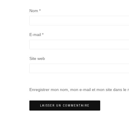
Nom
*
E-mail
*
Site web
Enregistrer mon nom, mon e-mail et mon site dans le