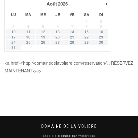
›
Août
2026
LU
MA
ME
JE
VE
SA
DI
1
2
3
4
5
6
7
8
9
10
11
12
13
14
15
16
17
18
19
20
21
22
23
24
25
26
27
28
29
30
31
<a href=\'http://domainedelavoliere.com/reservation/\'>RÉSERVEZ
MAINTENANT</a>
DOMAINE DE LA VOLIÈRE
ShopIsle
propulsé par
WordPress