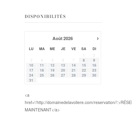
DISPONIBILITÉS
›
Août
2026
LU
MA
ME
JE
VE
SA
DI
1
2
3
4
5
6
7
8
9
10
11
12
13
14
15
16
17
18
19
20
21
22
23
24
25
26
27
28
29
30
31
<a
href=\'http://domainedelavoliere.com/reservation/\'>RÉ
MAINTENANT</a>