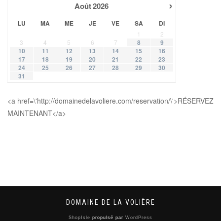
›
Août
2026
LU
MA
ME
JE
VE
SA
DI
1
2
3
4
5
6
7
8
9
10
11
12
13
14
15
16
17
18
19
20
21
22
23
24
25
26
27
28
29
30
31
<a href=\'http://domainedelavoliere.com/reservation/\'>RÉSERVEZ
MAINTENANT</a>
DOMAINE DE LA VOLIÈRE
ShopIsle
propulsé par
WordPress