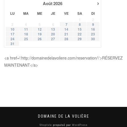
›
Août
2026
LU
MA
ME
JE
VE
SA
DI
1
2
3
4
5
6
7
8
9
10
11
12
13
14
15
16
17
18
19
20
21
22
23
24
25
26
27
28
29
30
31
<a href=\'http://domainedelavoliere.com/reservation/\'>RÉSERVEZ
MAINTENANT</a>
DOMAINE DE LA VOLIÈRE
ShopIsle
propulsé par
WordPress