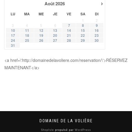
›
Août
2026
LU
MA
ME
JE
VE
SA
DI
1
2
3
4
5
6
7
8
9
10
11
12
13
14
15
16
17
18
19
20
21
22
23
24
25
26
27
28
29
30
31
<a href=\'http://domainedelavoliere.com/reservation/\'>RÉSERVEZ
MAINTENANT</a>
DOMAINE DE LA VOLIÈRE
ShopIsle
propulsé par
WordPress