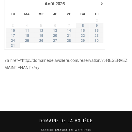
›
Août
2026
LU
MA
ME
JE
VE
SA
DI
1
2
3
4
5
6
7
8
9
10
11
12
13
14
15
16
17
18
19
20
21
22
23
24
25
26
27
28
29
30
31
<a href=\'http://domainedelavoliere.com/reservation/\'>RÉSERVEZ
MAINTENANT</a>
DOMAINE DE LA VOLIÈRE
ShopIsle
propulsé par
WordPress