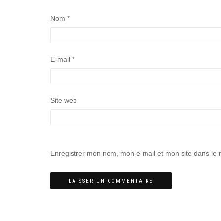
Nom
*
E-mail
*
Site web
Enregistrer mon nom, mon e-mail et mon site dans le