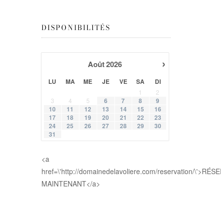
DISPONIBILITÉS
›
Août
2026
LU
MA
ME
JE
VE
SA
DI
1
2
3
4
5
6
7
8
9
10
11
12
13
14
15
16
17
18
19
20
21
22
23
24
25
26
27
28
29
30
31
<a
href=\'http://domainedelavoliere.com/reservation/\'>RÉ
MAINTENANT</a>