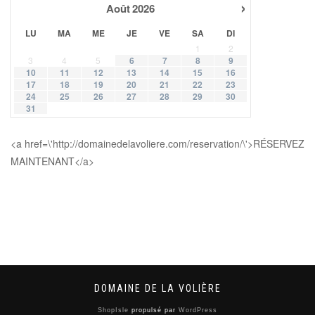
›
Août
2026
LU
MA
ME
JE
VE
SA
DI
1
2
3
4
5
6
7
8
9
10
11
12
13
14
15
16
17
18
19
20
21
22
23
24
25
26
27
28
29
30
31
<a href=\'http://domainedelavoliere.com/reservation/\'>RÉSERVEZ
MAINTENANT</a>
DOMAINE DE LA VOLIÈRE
ShopIsle
propulsé par
WordPress