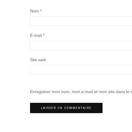
Nom
*
E-mail
*
Site web
Enregistrer mon nom, mon e-mail et mon site dans le