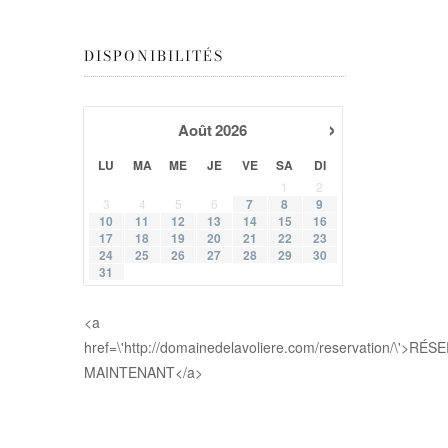
DISPONIBILITÉS
›
Août
2026
LU
MA
ME
JE
VE
SA
DI
1
2
3
4
5
6
7
8
9
10
11
12
13
14
15
16
17
18
19
20
21
22
23
24
25
26
27
28
29
30
31
<a
href=\'http://domainedelavoliere.com/reservation/\'>RÉ
MAINTENANT</a>