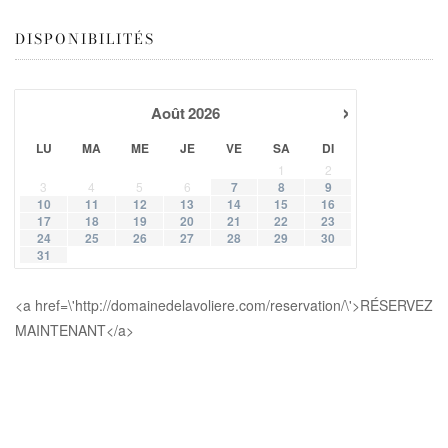
DISPONIBILITÉS
›
Août
2026
LU
MA
ME
JE
VE
SA
DI
1
2
3
4
5
6
7
8
9
10
11
12
13
14
15
16
17
18
19
20
21
22
23
24
25
26
27
28
29
30
31
<a href=\'http://domainedelavoliere.com/reservation/\'>RÉSERVEZ
MAINTENANT</a>