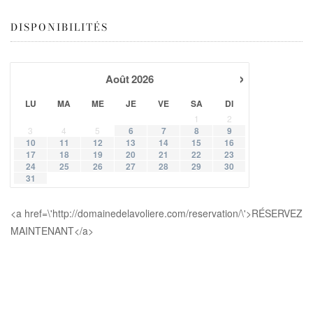
DISPONIBILITÉS
›
Août
2026
LU
MA
ME
JE
VE
SA
DI
1
2
3
4
5
6
7
8
9
10
11
12
13
14
15
16
17
18
19
20
21
22
23
24
25
26
27
28
29
30
31
<a href=\'http://domainedelavoliere.com/reservation/\'>RÉSERVEZ
MAINTENANT</a>