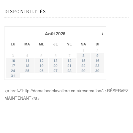
DISPONIBILITÉS
›
Août
2026
LU
MA
ME
JE
VE
SA
DI
1
2
3
4
5
6
7
8
9
10
11
12
13
14
15
16
17
18
19
20
21
22
23
24
25
26
27
28
29
30
31
<a href=\'http://domainedelavoliere.com/reservation/\'>RÉSERVEZ
MAINTENANT</a>