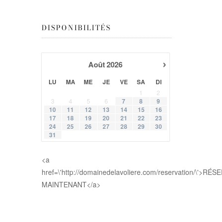
DISPONIBILITÉS
›
Août
2026
LU
MA
ME
JE
VE
SA
DI
1
2
3
4
5
6
7
8
9
10
11
12
13
14
15
16
17
18
19
20
21
22
23
24
25
26
27
28
29
30
31
<a
href=\'http://domainedelavoliere.com/reservation/\'>RÉ
MAINTENANT</a>