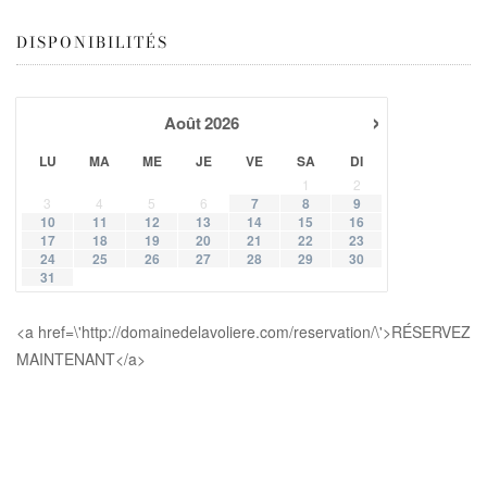
DISPONIBILITÉS
›
Août
2026
LU
MA
ME
JE
VE
SA
DI
1
2
3
4
5
6
7
8
9
10
11
12
13
14
15
16
17
18
19
20
21
22
23
24
25
26
27
28
29
30
31
<a href=\'http://domainedelavoliere.com/reservation/\'>RÉSERVEZ
MAINTENANT</a>