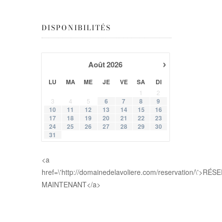
DISPONIBILITÉS
›
Août
2026
LU
MA
ME
JE
VE
SA
DI
1
2
3
4
5
6
7
8
9
10
11
12
13
14
15
16
17
18
19
20
21
22
23
24
25
26
27
28
29
30
31
<a
href=\'http://domainedelavoliere.com/reservation/\'>RÉ
MAINTENANT</a>