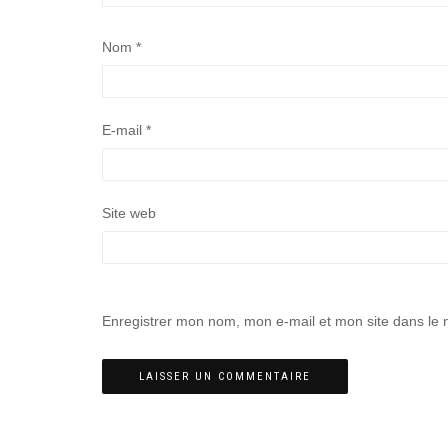
Nom
*
E-mail
*
Site web
Enregistrer mon nom, mon e-mail et mon site dans le