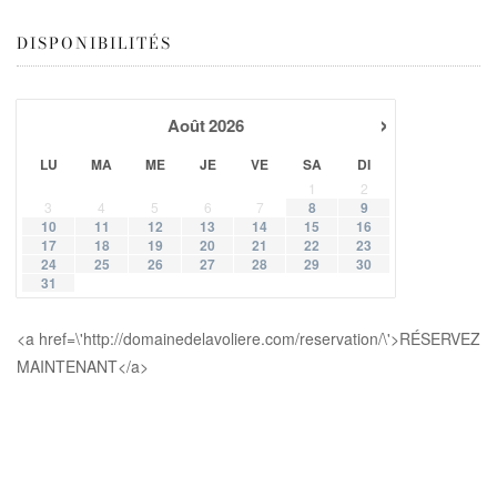
DISPONIBILITÉS
›
Août
2026
LU
MA
ME
JE
VE
SA
DI
1
2
3
4
5
6
7
8
9
10
11
12
13
14
15
16
17
18
19
20
21
22
23
24
25
26
27
28
29
30
31
<a href=\'http://domainedelavoliere.com/reservation/\'>RÉSERVEZ
MAINTENANT</a>