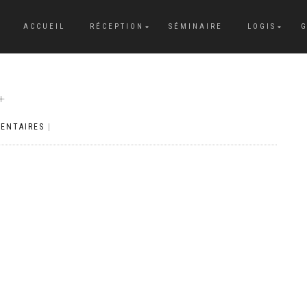
ACCUEIL
RÉCEPTION
SÉMINAIRE
LOGIS
G
+
ENTAIRES
|