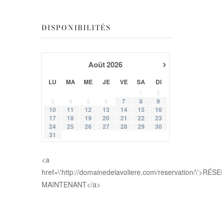
DISPONIBILITÉS
›
Août
2026
LU
MA
ME
JE
VE
SA
DI
1
2
3
4
5
6
7
8
9
10
11
12
13
14
15
16
17
18
19
20
21
22
23
24
25
26
27
28
29
30
31
<a
href=\'http://domainedelavoliere.com/reservation/\'>RÉ
MAINTENANT</a>