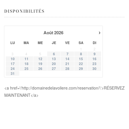
DISPONIBILITÉS
›
Août
2026
LU
MA
ME
JE
VE
SA
DI
1
2
3
4
5
6
7
8
9
10
11
12
13
14
15
16
17
18
19
20
21
22
23
24
25
26
27
28
29
30
31
<a href=\'http://domainedelavoliere.com/reservation/\'>RÉSERVEZ
MAINTENANT</a>