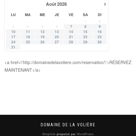
›
Août
2026
LU
MA
ME
JE
VE
SA
DI
1
2
3
4
5
6
7
8
9
10
11
12
13
14
15
16
17
18
19
20
21
22
23
24
25
26
27
28
29
30
31
<a href=\'http://domainedelavoliere.com/reservation/\'>RÉSERVEZ
MAINTENANT</a>
DOMAINE DE LA VOLIÈRE
ShopIsle
propulsé par
WordPress