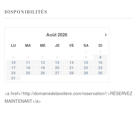
DISPONIBILITÉS
›
Août
2026
LU
MA
ME
JE
VE
SA
DI
1
2
3
4
5
6
7
8
9
10
11
12
13
14
15
16
17
18
19
20
21
22
23
24
25
26
27
28
29
30
31
<a href=\'http://domainedelavoliere.com/reservation/\'>RÉSERVEZ
MAINTENANT</a>