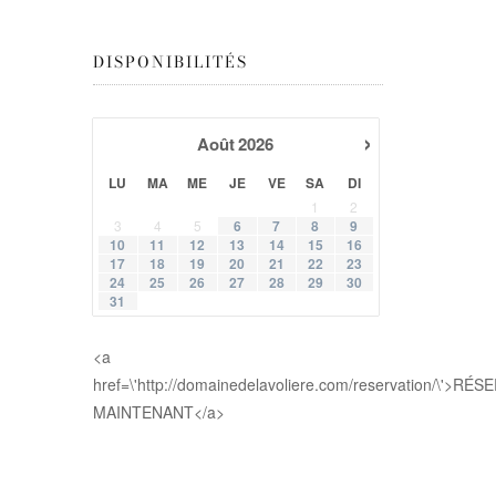
DISPONIBILITÉS
›
Août
2026
LU
MA
ME
JE
VE
SA
DI
1
2
3
4
5
6
7
8
9
10
11
12
13
14
15
16
17
18
19
20
21
22
23
24
25
26
27
28
29
30
31
<a
href=\'http://domainedelavoliere.com/reservation/\'>RÉ
MAINTENANT</a>