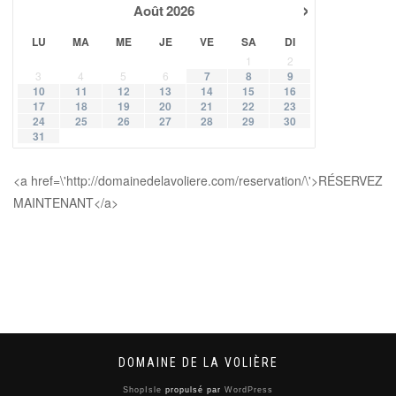
›
Août
2026
LU
MA
ME
JE
VE
SA
DI
1
2
3
4
5
6
7
8
9
10
11
12
13
14
15
16
17
18
19
20
21
22
23
24
25
26
27
28
29
30
31
<a href=\'http://domainedelavoliere.com/reservation/\'>RÉSERVEZ
MAINTENANT</a>
DOMAINE DE LA VOLIÈRE
ShopIsle
propulsé par
WordPress